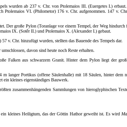
ls wurden ab 237 v. Chr. von Ptolemaios III. (Euergetes I.) erbau
ch Ptolemaios VI. (Philometor) 176 v. Chr. aufgenommen. 147 v. Chr.
ichtet. Der große Pylon (Toranlage vor einem Tempel, der Weg hindurc
ios IX. (Sotêr II.) und Ptolemaios X. (Alexander I.) gebaut.
 57 v. Chr. hinzufügt wurden, stellten das Bauende des Tempels dar.
 umschlossen, davon sind heute noch Reste erhalten.
große Falken aus schwarzem Granit. Hinter dem Pylon liegt der gr
 m langer Portikus (offene Säulenhalle) mit 18 Säulen, hinter dem
et ein kleines eigenständiges Bauwerk.
 größten zusammenhängenden Sammlungen von hieroglyphischen Text
in kleines Heiligtum, das der Göttin Hathor geweiht ist. Es wird
Ma