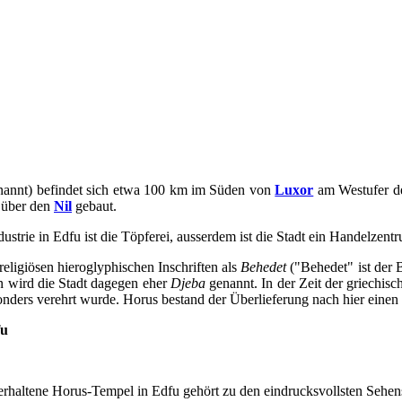
annt) befindet sich etwa 100 km im Süden von
Luxor
am Westufer de
 über den
Nil
gebaut.
strie in Edfu ist die Töpferei, ausserdem ist die Stadt ein Handelzen
 religiösen hieroglyphischen Inschriften als
Behedet
("Behedet" ist der
n wird die Stadt dagegen eher
Djeba
genannt. In der Zeit der griechis
onders verehrt wurde. Horus bestand der Überlieferung nach hier einen
fu
g erhaltene Horus-Tempel in Edfu gehört zu den eindrucksvollsten Sehe