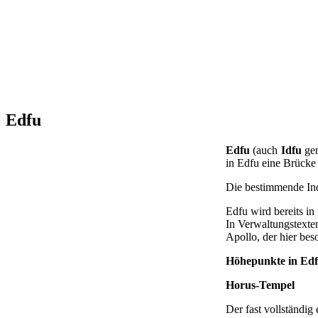
Edfu
Edfu
(auch
Idfu
gen
in Edfu eine Brücke
Die bestimmende Indu
Edfu wird bereits in
In Verwaltungstexte
Apollo, der hier bes
Höhepunkte in Ed
Horus-Tempel
Der fast vollständi