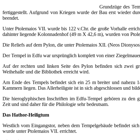
Grundzüge des Tempe
fertiggestellt. Aufgrund von Kriegen wurde der Bau erst wieder dur
beendet.
Unter Ptolemaios VII. wurde bis 122 v.Chr. die große Vorhalle err
dahinter liegende Kolonnadenhof (49 m X 42,6 m), wurden von Ptolema
Die Reliefs auf dem Pylon, die unter Ptolemaios XII. (Neos Dionysos)
Der Tempel in Edfu war ursprünglich komplett von einer Ziegelmauer
Auf der rechten und linken Seite des Pylon befinden sich zwei 
Weihehalle und die Bibliothek erreicht wird.
Am Ende des Tempels befindet sich ein 25 m breiter und nahezu 14
Kammern liegen. Das Allerheiligste ist in sich abgeschlossen und bild
Die hieroglyphischen Inschriften im Edfu-Tempel gehören zu den
Zeit und sind daher für die Philologie sehr bedeutsam.
Das Hathor-Heiligtum
Westlich vom Eingangstor, neben dem Tempelgebäude befindet sich e
wurde unter Ptolemaios VII. errichtet.