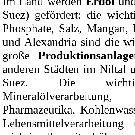
Im Land werden
Erdöl
un
Suez) gefördert; die wicht
Phosphate, Salz, Mangan, 
und Alexandria sind die w
große
Produktionsanlage
anderen Städten im Niltal 
Suez. Die wich
Mineralölverarbeitun
Pharmazeutika, Kohlenwasse
Lebensmittelverarbeitung