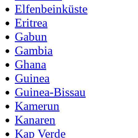
Elfenbeinküste
Eritrea
Gabun
Gambia
Ghana
Guinea
Guinea-Bissau
Kamerun
Kanaren
Kap Verde