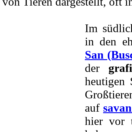
von Tieren dargestellt, oft
Im südlic
in den eh
San (Bus
der
graf
heutigen 
Großtier
auf
savan
hier vor 