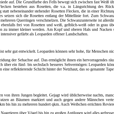
hiede auf. Die Grundfarbe des Fells bewegt sich zwischen fast Weiß üb
lecken bestehen aus Rosetten, die v.a. in Längsrichtung des Rück
 statt nebeneinander stehender Rosetten Flecken, die in einer Richtun
 setzen sich die Rosetten entlang der Mittellinie fort. Zum Schwa
mehreren Querringen verschmelzen. Die Schwanzunterseite ist allerd
ebenfalls frei von Rosetten und weiß, gelblich-weiß oder in grau üb
nten zu immer kleiner werden. Am Kopf und oberen Hals und Nacken s
ntensiver gefärbt als Leoparden offener Landschaften.
ist sehr gut entwickelt. Leoparden können sehr hohe, für Menschen n
neidung der Sehachse auf. Das ermöglicht ihnen ein hervorragendes rä
h über ein fünf- bis sechsfach besseres Sehvermögen: Leoparden könn
 eine reflektierende Schicht hinter der Netzhaut, das so genannte Tap
n von ihren Jungen begleitet. Gejagt wird üblicherweise nachts, man
atzen an Bäumen markiert und auch gegen andere Männchen verteidi
km bis hin zu mehreren hundert qkm. Auch Weibchen errichten Reviere,
 Nagetieren über Vögel bis hin zu großen Antilopen wird alles gefresse