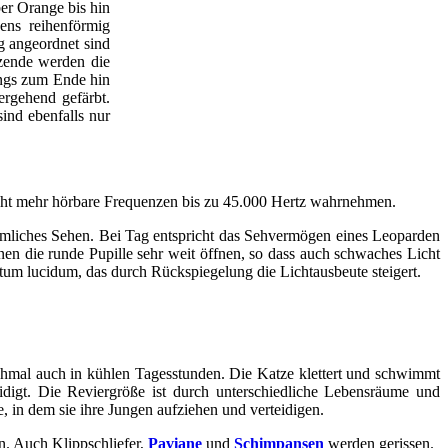
er Orange bis hin
ens reihenförmig
g angeordnet sind
nzende werden die
ings zum Ende hin
ergehend gefärbt.
ind ebenfalls nur
icht mehr hörbare Frequenzen bis zu 45.000 Hertz wahrnehmen.
umliches Sehen. Bei Tag entspricht das Sehvermögen eines Leoparden
en die runde Pupille sehr weit öffnen, so dass auch schwaches Licht
etum lucidum, das durch Rückspiegelung die Lichtausbeute steigert.
chmal auch in kühlen Tagesstunden. Die Katze klettert und schwimmt
gt. Die Reviergröße ist durch unterschiedliche Lebensräume und
 in dem sie ihre Jungen aufziehen und verteidigen.
n. Auch Klippschliefer,
Paviane
und
Schimpansen
werden gerissen.