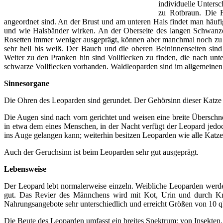
individuelle Untersc
zu Rotbraun. Die F
angeordnet sind. An der Brust und am unteren Hals findet man häufig
und wie Halsbänder wirken. An der Oberseite des langen Schwanzes
Rosetten immer weniger ausgeprägt, können aber manchmal noch zu 
sehr hell bis weiß. Der Bauch und die oberen Beininnenseiten sind 
Weiter zu den Pranken hin sind Vollflecken zu finden, die nach u
schwarze Vollflecken vorhanden. Waldleoparden sind im allgemeinen i
Sinnesorgane
Die Ohren des Leoparden sind gerundet. Der Gehörsinn dieser Katze 
Die Augen sind nach vorn gerichtet und weisen eine breite Übersch
in etwa dem eines Menschen, in der Nacht verfügt der Leopard jedoc
ins Auge gelangen kann; weiterhin besitzen Leoparden wie alle Katzen
Auch der Geruchsinn ist beim Leoparden sehr gut ausgeprägt.
Lebensweise
Der Leopard lebt normalerweise einzeln. Weibliche Leoparden werde
gut. Das Revier des Männchens wird mit Kot, Urin und durch Kr
Nahrungsangebote sehr unterschiedlich und erreicht Größen von 10 q
Die Beute des Leoparden umfasst ein breites Spektrum: von Insekten,