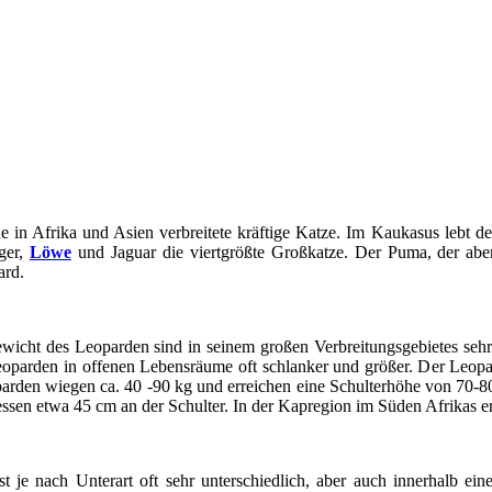
ne in Afrika und Asien verbreitete kräftige Katze. Im Kaukasus lebt 
ger,
Löwe
und Jaguar die viertgrößte Großkatze. Der Puma, der aber
ard.
cht des Leoparden sind in seinem großen Verbreitungsgebietes sehr u
oparden in offenen Lebensräume oft schlanker und größer. Der Leopa
rden wiegen ca. 40 -90 kg und erreichen eine Schulterhöhe von 70-8
sen etwa 45 cm an der Schulter. In der Kapregion im Süden Afrikas er
t je nach Unterart oft sehr unterschiedlich, aber auch innerhalb eine