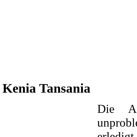
Kenia Tansania
Die Au
unprobl
erledig