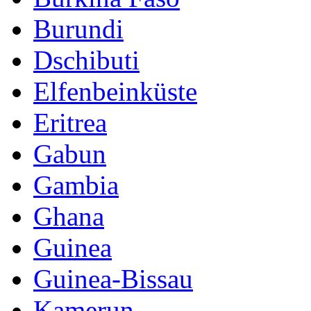
Burundi
Dschibuti
Elfenbeinküste
Eritrea
Gabun
Gambia
Ghana
Guinea
Guinea-Bissau
Kamerun