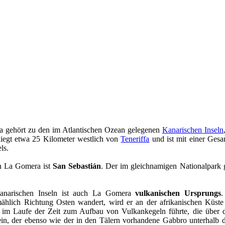
a gehört zu den im Atlantischen Ozean gelegenen
Kanarischen Inseln
liegt etwa 25 Kilometer westlich von
Teneriffa
und ist mit einer Gesa
ls.
 La Gomera ist
San Sebastián
. Der im gleichnamigen Nationalpark
anarischen Inseln ist auch La Gomera
vulkanischen Ursprungs
.
lmählich Richtung Osten wandert, wird er an der afrikanischen Küste
 im Laufe der Zeit zum Aufbau von Vulkankegeln führte, die über de
in, der ebenso wie der in den Tälern vorhandene Gabbro unterhalb d