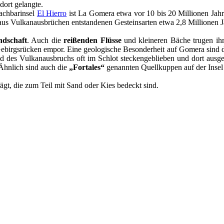
dort gelangte.
achbarinsel
El Hierro
ist La Gomera etwa vor 10 bis 20 Millionen Jahr
 aus Vulkanausbrüchen entstandenen Gesteinsarten etwa 2,8 Millionen Ja
ndschaft
. Auch die
reißenden Flüsse
und kleineren Bäche trugen ihr
ebirgsrücken empor. Eine geologische Besonderheit auf Gomera sind 
des Vulkanausbruchs oft im Schlot steckengeblieben und dort ausgeh
 Ähnlich sind auch die
„Fortales“
genannten Quellkuppen auf der Insel
ägt, die zum Teil mit Sand oder Kies bedeckt sind.