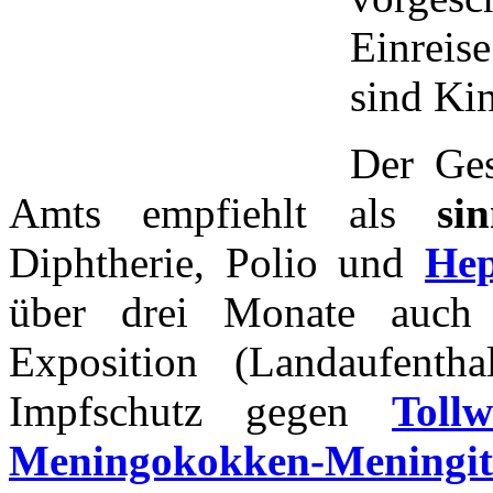
Einrei
sind Ki
Der Ges
Amts empfiehlt als
si
Diphtherie, Polio und
Hep
über drei Monate auc
Exposition (Landaufentha
Impfschutz gegen
Toll
Meningokokken-Meningit